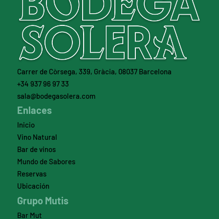
Carrer de Còrsega, 339, Gràcia, 08037 Barcelona
+34 937 96 97 33
sala@bodegasolera.com
Enlaces
Inicio
Vino Natural
Bar de vinos
Mundo de Sabores
Reservas
Ubicación
Grupo Mutis
Bar Mut